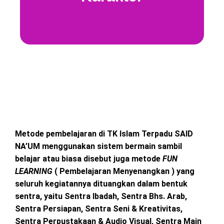
Pembentukan
Karakter
Dengan menggunakan Pilar Karakter dan
Pembiasaan Baik di sekolah, yang kemudian
Metode pembelajaran di TK Islam Terpadu SAID
dilanjutkan dengan mengarahkan anak dan
NA’UM menggunakan sistem bermain sambil
orangtua untuk melakukan pembiasaan baik
belajar atau biasa disebut juga metode
FUN
Ananda di lingkungan Rumah.
LEARNING
( Pembelajaran Menyenangkan ) yang
seluruh kegiatannya dituangkan dalam bentuk
sentra, yaitu Sentra Ibadah, Sentra Bhs. Arab,
Sentra Persiapan, Sentra Seni & Kreativitas,
Sentra Perpustakaan & Audio Visual, Sentra Main